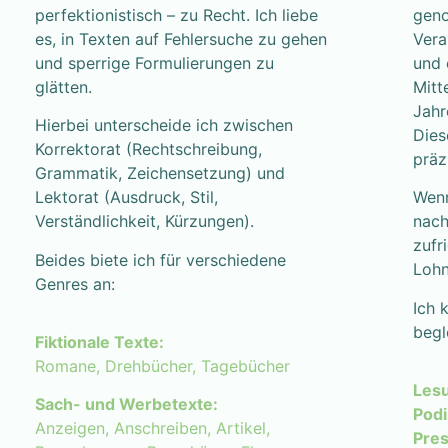
perfektionistisch – zu Recht. Ich liebe
geno
es, in Texten auf Fehlersuche zu gehen
Vera
und sperrige Formulierungen zu
und 
glätten.
Mitt
Jahr
Hierbei unterscheide ich zwischen
Dies
Korrektorat (Rechtschreibung,
präz
Grammatik, Zeichensetzung) und
Lektorat (Ausdruck, Stil,
Wenn
Verständlichkeit, Kürzungen).
nach
zufr
Beides biete ich für verschiedene
Lohn
Genres an:
Ich 
begl
Fiktionale Texte:
Romane, Drehbücher, Tagebücher
Les
Sach- und Werbetexte:
Pod
Anzeigen, Anschreiben, Artikel,
Pre